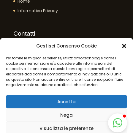
Home
Informativa Privacy
Contatti
+39 038548077
Gestisci Consenso Cookie
+39 3898224440
Per fornire le migliori esperienze, utilizziamo tecnologie come i
info@martomparrucchieri.it
cookie per memorizzare e/o accedere alle informazioni del
Via Fratelli Gay, 13, 27049 , Stradella (PV)
dispositivo. Il consenso a queste tecnologie ci permetterà di
elaborare dati come il comportamento di navigazione o ID unici
su questo sito. Non acconsentire o ritirare il consenso può influire
negativamente su alcune caratteristiche e funzioni.
Accetta
©2022 Martom Stradella Deluxe Salon. P.IVA
02207740180 Tutti diritti riservati |
Informativa
Nega
Privacy
|
Cookie Policy
| Developed by
Diamondweb
Visualizza le preferenze